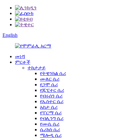
English
መነሻ
ምርቶች
ተከታታይ
የትዊንክል ሴሪ
ሙለር ሴሪ
የጋሞ ሴሪ
የጁፒተር ሴሪ
የብሩሰን ሴሪ
የኤስተር ሴሪ
አስታ ሴሪ
የፐርማ ሴሪ
የብሊንግ ሴሪ
የሙሴ ሴሪ
ሴሪክስ ሴሪ
ሜሎዲ ሴሪ