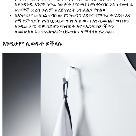
እያንዳንዱ አገናኝ ከጥሬ ዕቃዎች ምርጫ፣ ከማቀነባበር እስከ የሙከራ
አገናኞች ድረስ ሁሉም ኦሪጅናልነት ያስፈልጋቸዋል።
ከእነዚህም መካከል ተገቢው የፕላቲንግ ሂደት፣ የማጥራት ሂደት እና
የማተም ሂደት የናስ ቧንቧውን የበለጠ ውብ እንዲመስል፣ ውበቱን
እንዲጨምር ብቻ ሳይሆን የክብደት እና የእድፍ ክምችትን
ለመከላከል እና የአገልግሎት ህይወቱን ለማሻሻል ይረዳል።
እንዲሁም ሊወዱት ይችላሉ