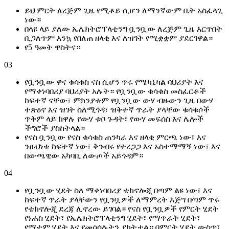
ይህ ምርት ለረጅም ጊዜ የሚቆይ ሲሆን ለማንኛውም ቤት አስፈላጊ
ነው።
በላዩ ላይ ያለው ኤሌክትሮፕላቲንግ ቧንቧው ለረጅም ጊዜ እርጥበት
ቢጋለጥም እንኳ የበለጠ ዘላቂ እና ለዝገት የሚቋቋም ያደርገዋል።
የ5 ዓመት ዋስትና።
03
የቧንቧው ዋና ቁሳቁስ ናስ ሲሆን ጥሩ የሜካኒካል ባህሪያት እና
የማቀነባበሪያ ባህሪያት አሉት። የቧንቧው ቁሳቁስ መስፈርቶች
ከፍተኛ ናቸው፣ ምክንያቱም የቧንቧው ውሃ ብዙውን ጊዜ በውሃ
ተጽዕኖ እና ዝገት ስለሚጎዳ፣ ዝቅተኛ ጥራት ያላቸው ቁሳቁሶች
ጥቅም ላይ ከዋሉ የውሃ ቱቦ ጉዳት፣ የውሃ መፍሰስ እና ሌሎች
ችግሮች ያስከትላል።
የናስ ቧንቧው የናስ ቁሳቁስ ጠንካራ እና ዘላቂ ምርጫ ነው፣ እና
ንፁህነቱ ከፍተኛ ነው፣ ቅንብሩ የተረጋጋ እና አስተማማኝ ነው፣ እና
በውጫዊው አካባቢ ለውጦች አይጎዳም።
04
የቧንቧው ሂደት ስለ ማቀነባበሪያ ቴክኖሎጂ በጣም ልዩ ነው፣ እና
ከፍተኛ ጥራት ያላቸውን የቧንቧዎች ለማምረት እጅግ በጣም ጥሩ
የቴክኖሎጂ ደረጃ ሊኖረው ይገባል። የናስ የቧንቧዎች የምርት ሂደት
የነሐስ ሂደት፣ የኤሌክትሮፕላቲንግ ሂደት፣ የማጥራት ሂደት፣
የማተም ሂደት እና የመሳሰሉትን ያካትታል። በምርት ሂደት ውስጥ፣