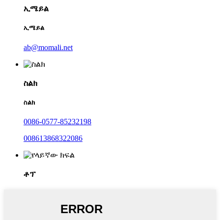
ኢሜይል
ኢሜይል
ab@momali.net
ስልክ
ስልክ
0086-0577-85232198
008613868322086
ቶፕ