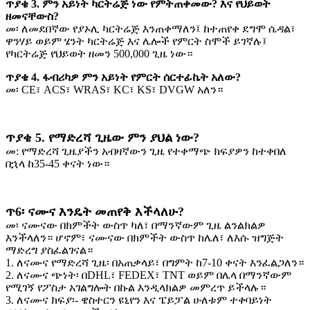
ጥያቄ 3. ምን አይነት ካርትሬጅ ነው የምትጠቀመው? እና የህይወት
ዘመናቸውስ?
መ፡ ለመደበኛው የያኦሊ ካርትሬጅ እንጠቀማለን፤ ከተጠየቀ ደግሞ ሴዳል፣
ዋንሃይ ወይም ሄንት ካርትሬጅ እና ሌሎች የምርት ስሞች ይገኛሉ፤
የካርትሬጅ የህይወት ዘመን 500,000 ጊዜ ነው።
ጥያቄ 4. ፋብሪካዎ ምን አይነት የምርት ሰርተፊኬት አለው?
መ፡ CE፣ ACS፣ WRAS፣ KC፣ KS፣ DVGW አለን።
ጥያቄ 5. የማድረሻ ጊዜው ምን ያህል ነው?
መ: የማድረሻ ጊዜያችን አብዛኛውን ጊዜ የተቀማጭ ክፍያዎን ከተቀበለ
በኋላ ከ35-45 ቀናት ነው።
ጥ6፡ ናሙና እንዴት መጠየቅ እችላለሁ?
መ፡ ናሙናው በክምችት ውስጥ ካለ፣ በማንኛውም ጊዜ ልንልክልዎ
እንችላለን። ሆኖም፣ ናሙናው በክምችት ውስጥ ከሌለ፣ ለእሱ ዝግጅት
ማድረግ ያስፈልገናል።
1. ለናሙና የማድረሻ ጊዜ፡ በአጠቃላይ፣ በግምት ከ7-10 ቀናት እንፈልጋለን።
2. ለናሙና ጭነት፡ በDHL፣ FEDEX፣ TNT ወይም በሌላ በማንኛውም
የሚገኝ የፖስታ አገልግሎት በኩል እንዲላክልዎ መምረጥ ይችላሉ።
3. ለናሙና ክፍያ፡- ዌስተርን ዩኒየን እና ፔይፓል ሁለቱም ተቀባይነት