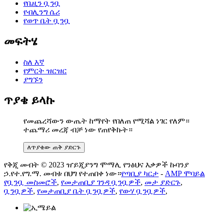
የቤዚን ቧንቧ
የብሊንግ ሴሪ
የወጥ ቤት ቧንቧ
መፍትሄ
ስለ እኛ
የምርት ዝርዝር
ያግኙን
ጥያቄ ይላኩ
የመጨረሻውን ውጤት ከማየት የበለጠ የሚሻል ነገር የለም።
ተጨማሪ መረጃ ብቻ ነው የጠየቅኩት።
ለጥያቄው ጠቅ ያድርጉ
የቅጂ መብት © 2023 ዠይጂያንግ ሞማሊ የንፅህና እቃዎች ኩባንያ
ኃ.የተ.የግ.ማ. መብቱ በህግ የተጠበቀ ነው።
የጣቢያ ካርታ
-
AMP ሞባይል
የቧንቧ መስመሮች
,
የመታጠቢያ ገንዳ ቧንቧዎች
,
መታ ያድርጉ
,
ቧንቧዎች
,
የመታጠቢያ ቤት ቧንቧዎች
,
የውሃ ቧንቧዎች
,