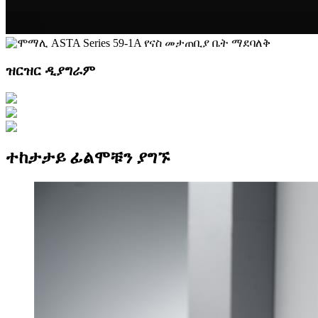
ዝርዝር ዲያግራም
ተከታታይ ፊልሞቹን ያግኙ