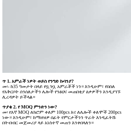
ጥ 1. አምራች ነዎት ወይስ የንግድ ኩባንያ?
መ፡- ከ35 ዓመታት በላይ የቧንቧ አምራቾች ነን። እንዲሁም፣ የበሰለ
የአቅርቦት ሰንሰለታችን ሌሎች የንፅህና መጠበቂያ ዕቃዎችን እንዲያገኙ
ሊረዳዎት ይችላል።
ጥያቄ 2. የ MOQ ምንድን ነው?
መ፡ የእኛ MOQ ለክሮም ቀለም 100pcs እና ለሌሎች ቀለሞች 200pcs
ነው። እንዲሁም፣ ከማዘዝዎ በፊት የምርታችንን ጥራት እንዲፈትሹ
በትብብር መጀመሪያ ላይ አነስተኛ መጠን እንቀበላለን።