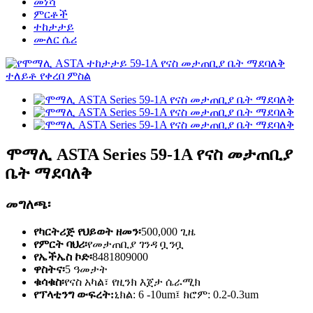
መነሻ
ምርቶች
ተከታታይ
ሙለር ሴሪ
ሞማሊ ASTA Series 59-1A የናስ መታጠቢያ
ቤት ማደባለቅ
መግለጫ፡
የካርትሪጅ የህይወት ዘመን፡
500,000 ጊዜ
የምርት ባህሪ፡
የመታጠቢያ ገንዳ ቧንቧ
የኤችኤስ ኮድ፡
8481809000
ዋስትና፡
5 ዓመታት
ቁሳቁስ፡
የናስ አካል፣ የዚንክ እጀታ ሴራሚክ
የፕላቲንግ ውፍረት:
ኒክል: 6 -10um፤ ክሮም: 0.2-0.3um