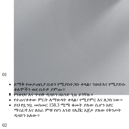
01
ደማቅ የመታጠቢያ ቤቱን የሚያስተጋቡ ቀላል፣ ንፁህ እና የሚያድሱ
ቀለሞችን ወደ ቤትዎ ያምጡ።
የንጽህና እና ጥብቅ ዲዛይን በአንድ ጊዜ ይገኛሉ።
የተጠናቀቀው ምርት ለማጽዳት ቀላል፣ የሚያምር እና ለጋስ ነው።
ይህ የቧንቧ መስመር 158.3 ሚሜ ቁመት ያለው ሲሆን አየር
ማናፈሻ እና ለስራ ምቹ የሆነ አንድ የሊቨር እጀታ ያለው የቅንጦት
ዲዛይን አለው።
02