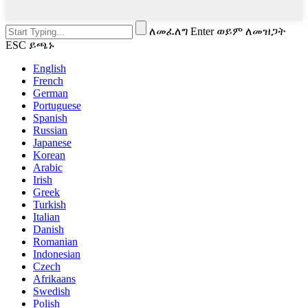
ለመፈለግ Enter ወይም ለመዝጋት
ESC ይጫኑ
English
French
German
Portuguese
Spanish
Russian
Japanese
Korean
Arabic
Irish
Greek
Turkish
Italian
Danish
Romanian
Indonesian
Czech
Afrikaans
Swedish
Polish