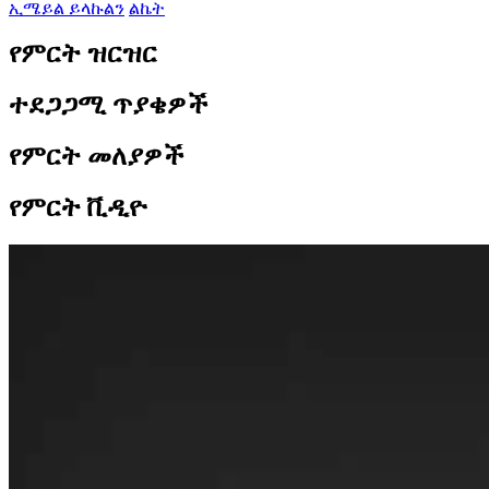
ኢሜይል ይላኩልን
ልኬት
የምርት ዝርዝር
ተደጋጋሚ ጥያቄዎች
የምርት መለያዎች
የምርት ቪዲዮ