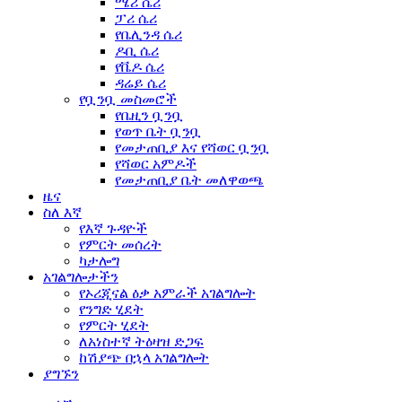
ሜሪ ሴሪ
ፓሪ ሴሪ
የቤሊንዳ ሴሪ
ዶቢ ሴሪ
የቬዶ ሴሪ
ዳሬይ ሴሪ
የቧንቧ መስመሮች
የቤዚን ቧንቧ
የወጥ ቤት ቧንቧ
የመታጠቢያ እና የሻወር ቧንቧ
የሻወር አምዶች
የመታጠቢያ ቤት መለዋወጫ
ዜና
ስለ እኛ
የእኛ ጉዳዮች
የምርት መሰረት
ካታሎግ
አገልግሎታችን
የኦሪጂናል ዕቃ አምራች አገልግሎት
የንግድ ሂደት
የምርት ሂደት
ለአነስተኛ ትዕዛዝ ድጋፍ
ከሽያጭ በኋላ አገልግሎት
ያግኙን