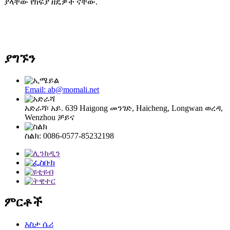
ያላቸው የክፍያ ዘዴዎች ናቸው
.
ያግኙን
Email: ab@momali.net
አድራሻ፡ አይ. 639 Haigong መንገድ, Haicheng, Longwan ወረዳ,
Wenzhou ቻይና
ስልክ: 0086-0577-85232198
ምርቶች
አስታ ሴሪ